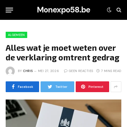
Monexpo58.be
ALGEMEEN
Alles wat je moet weten over
de verklaring omtrent gedrag
BY
CHRIS
MEI 27, 2026
GEEN REACTIES
7 MINS READ
Facebook
Twitter
Pinterest