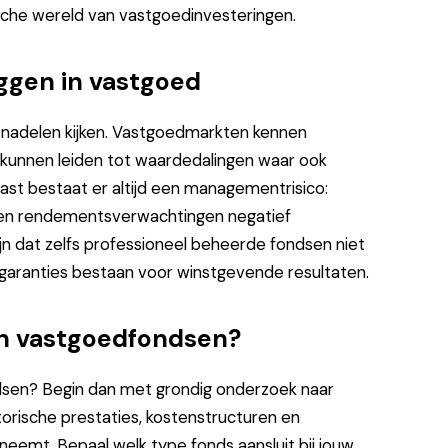
che wereld van vastgoedinvesteringen.
ggen in vastgoed
e nadelen kijken. Vastgoedmarkten kennen
unnen leiden tot waardedalingen waar ook
st bestaat er altijd een managementrisico:
nnen rendementsverwachtingen negatief
ijn dat zelfs professioneel beheerde fondsen niet
n garanties bestaan voor winstgevende resultaten.
in vastgoedfondsen?
ndsen? Begin dan met grondig onderzoek naar
torische prestaties, kostenstructuren en
neemt. Bepaal welk type fonds aansluit bij jouw