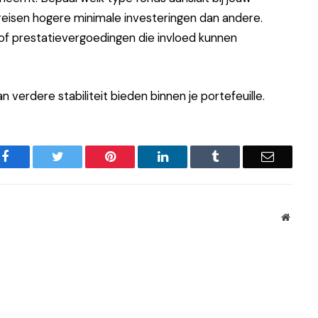
ereisen hogere minimale investeringen dan andere.
of prestatievergoedingen die invloed kunnen
n verdere stabiliteit bieden binnen je portefeuille.
Facebook
Twitter
Pinterest
LinkedIn
Tumblr
Email
Websit